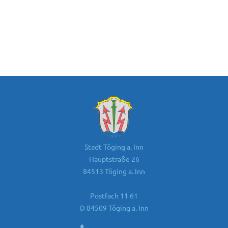
Stadt Töging a. Inn
Hauptstraße 26
84513 Töging a. Inn
Postfach 11 61
D 84509 Töging a. Inn