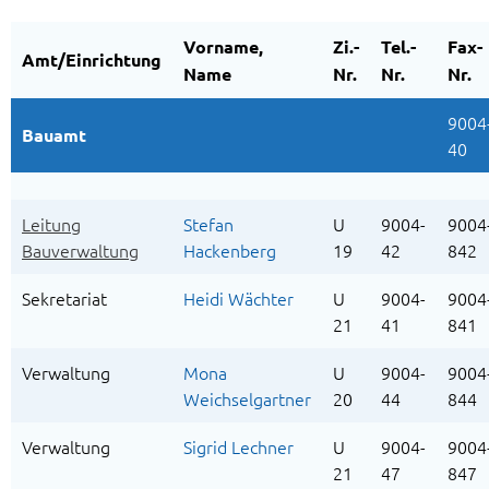
Vorname,
Zi.-
Tel.-
Fax-
Amt/Einrichtung
Name
Nr.
Nr.
Nr.
9004
Bauamt
40
Leitung
Stefan
U
9004-
9004
Bauverwaltung
Hackenberg
19
42
842
Sekretariat
Heidi Wächter
U
9004-
9004
21
41
841
Verwaltung
Mona
U
9004-
9004
Weichselgartner
20
44
844
Verwaltung
Sigrid Lechner
U
9004-
9004
21
47
847