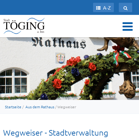
A-Z
Startseite
/
Aus dem Rathaus
/ Wegweiser
Wegweiser - Stadtverwaltung