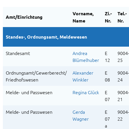
Vorname,
Zi.-
Tel.-
Amt/Einrichtung
Name
Nr.
Nr.
Standes-, Ordnungsamt, Meldewesen
Standesamt
Andrea
E
9004
Blümelhuber
12
25
Ordnungsamt/Gewerberecht/
Alexander
E
9004
Friedhofswesen
Winkler
08
24
Melde- und Passwesen
Regina Glück
E
9004
07
21
Melde- und Passwesen
Gerda
E
9004
Wagner
07
22
a