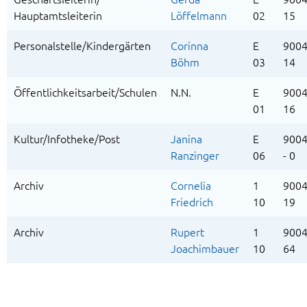
Hauptamtsleiterin
Löffelmann
02
15
Personalstelle/Kindergärten
Corinna
E
9004
Böhm
03
14
Öffentlichkeitsarbeit/Schulen
N.N.
E
9004
01
16
Kultur/Infotheke/Post
Janina
E
900
Ranzinger
06
- 0
Archiv
Cornelia
1
9004
Friedrich
10
19
Archiv
Rupert
1
9004
Joachimbauer
10
64