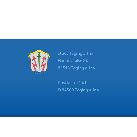
Stadt Töging a. Inn
Hauptstraße 26
84513 Töging a. Inn
Postfach 11 61
D 84509 Töging a. Inn