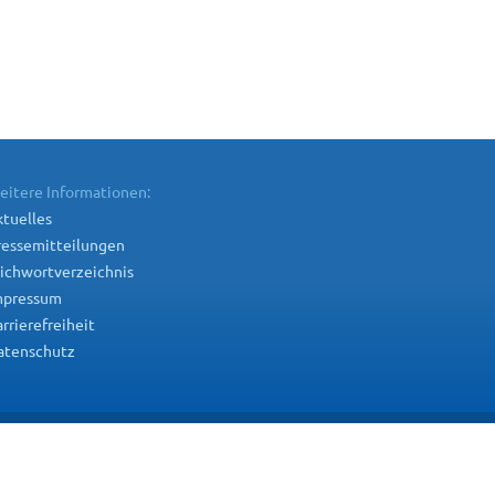
eitere Informationen:
tuelles
ressemitteilungen
ichwortverzeichnis
mpressum
rrierefreiheit
atenschutz