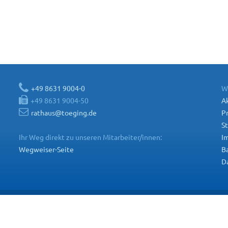
+49 8631 9004-0
W
+49 8631 9004-50
Ak
rathaus@toeging.de
P
St
Ihr Weg direkt zu unseren Mitarbeiter/innen:
I
Wegweiser-Seite
Ba
D