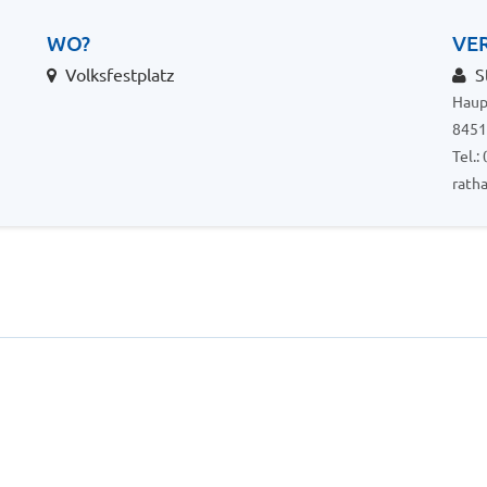
WO?
VE
Volksfestplatz
St
Haup
8451
Tel.
rath