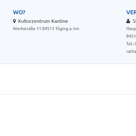
WO?
VE
Kulturzentrum Kantine
St
Werkstraße 11 84513 Töging a. Inn
Haup
8451
Tel.
rath