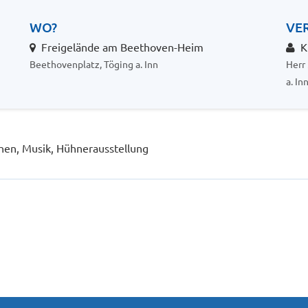
WO?
VE
Freigelände am Beethoven-Heim
Kl
Beethovenplatz, Töging a. Inn
Herr
a. In
chen, Musik, Hühnerausstellung