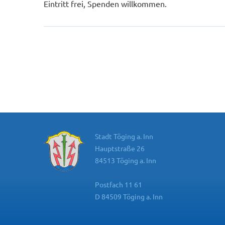
Eintritt frei, Spenden willkommen.
Stadt Töging a. Inn
Hauptstraße 26
84513 Töging a. Inn
Postfach 11 61
D 84509 Töging a. Inn