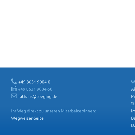
+49 8631 9004-0
W
+49 8631 9004-50
Ak
rathaus@toeging.de
P
St
Ihr Weg direkt zu unseren Mitarbeiter/innen:
I
Wegweiser-Seite
Ba
D