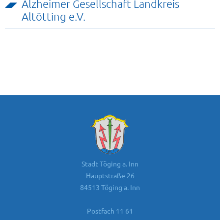
Alzheimer Gesellschaft Landkreis
Altötting e.V.
Stadt Töging a. Inn
Hauptstraße 26
84513 Töging a. Inn
Postfach 11 61