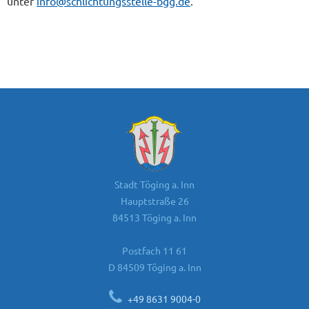
unter
info@schlichtungsstelle-bgg.de
.
Stadt Töging a. Inn
Hauptstraße 26
84513 Töging a. Inn
Postfach 11 61
D 84509 Töging a. Inn
+49 8631 9004-0