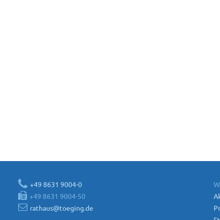
+49 8631 9004-0
W
+49 8631 9004-50
Ak
rathaus@toeging.de
P
St