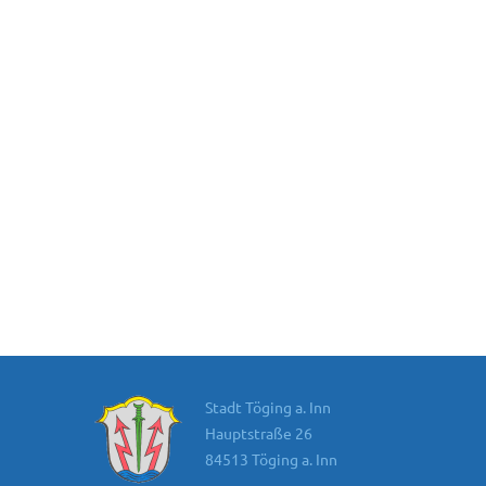
Stadt Töging a. Inn
Hauptstraße 26
84513 Töging a. Inn